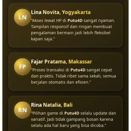
Lina Novita, Yogyakarta
LN
“Akses lewat HP di
Putu4D
sangat nyaman.
Tampilan responsif dan ringan membuat
pengalaman bermain jadi lebih fleksibel
kapan saja.”
Fajar Pratama, Makassar
FP
“Proses transaksi di
Putu4D
sangat cepat
dan praktis. Tidak ribet sama sekali, semua
berjalan otomatis dan efisien.”
Rina Natalia, Bali
RN
“Pilihan game di
Putu4D
selalu update dan
variatif. Jadi tidak gampang bosan karena
selalu ada hal baru yang bisa dicoba.”