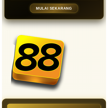
MULAI SEKARANG