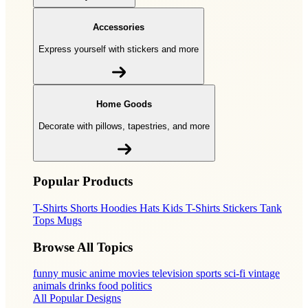
Accessories
Express yourself with stickers and more
Home Goods
Decorate with pillows, tapestries, and more
Popular Products
T-Shirts
Shorts
Hoodies
Hats
Kids T-Shirts
Stickers
Tank
Tops
Mugs
Browse All Topics
funny
music
anime
movies
television
sports
sci-fi
vintage
animals
drinks
food
politics
All Popular Designs