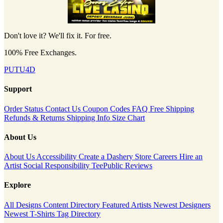
Don't love it? We'll fix it. For free.
100% Free Exchanges.
PUTU4D
Support
Order Status
Contact Us
Coupon Codes
FAQ
Free Shipping
Refunds & Returns
Shipping Info
Size Chart
About Us
About Us
Accessibility
Create a Dashery Store
Careers
Hire an
Artist
Social Responsibility
TeePublic Reviews
Explore
All Designs
Content Directory
Featured Artists
Newest Designers
Newest T-Shirts
Tag Directory