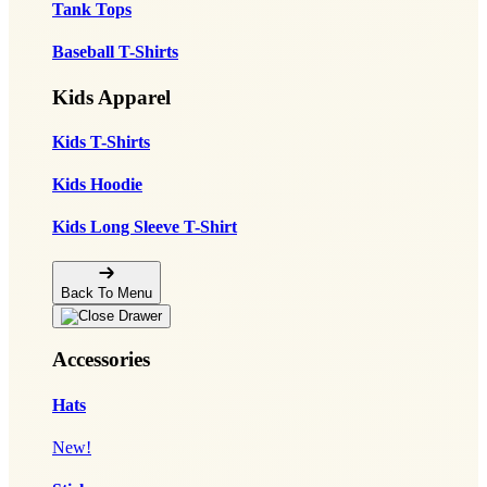
Tank Tops
Baseball T-Shirts
Kids Apparel
Kids T-Shirts
Kids Hoodie
Kids Long Sleeve T-Shirt
Back To Menu
Accessories
Hats
New!