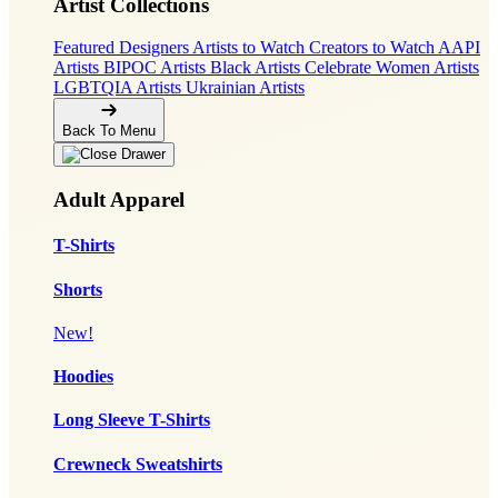
Artist Collections
Featured Designers
Artists to Watch
Creators to Watch
AAPI
Artists
BIPOC Artists
Black Artists
Celebrate Women Artists
LGBTQIA Artists
Ukrainian Artists
Back To Menu
Adult Apparel
T-Shirts
Shorts
New!
Hoodies
Long Sleeve T-Shirts
Crewneck Sweatshirts