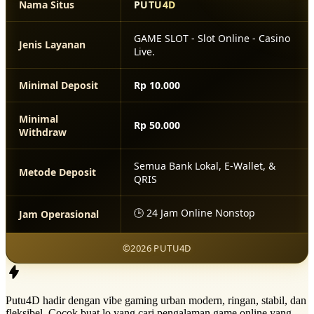
Nama Situs
PUTU4D
GAME SLOT - Slot Online - Casino
Jenis Layanan
Live.
Minimal Deposit
Rp 10.000
Minimal
Rp 50.000
Withdraw
Semua Bank Lokal, E-Wallet, &
Metode Deposit
QRIS
🕒 24 Jam Online Nonstop
Jam Operasional
©2026 PUTU4D
Putu4D hadir dengan vibe gaming urban modern, ringan, stabil, dan
fleksibel. Cocok buat lo yang cari pengalaman game online yang