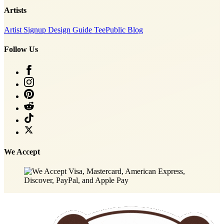
Artists
Artist Signup
Design Guide
TeePublic Blog
Follow Us
We Accept